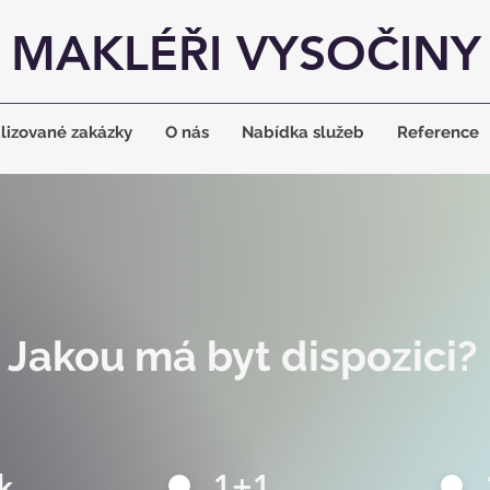
MAKLÉŘI VYSOČINY
lizované zakázky
O nás
Nabídka služeb
Reference
Jakou má byt dispozici?
k
1+1