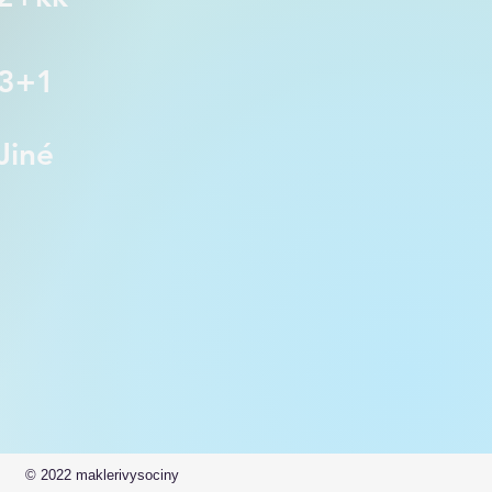
3+1
Jiné
© 2022 maklerivysociny