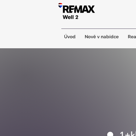
Úvod
Nově v nabídce
Rea
1+k