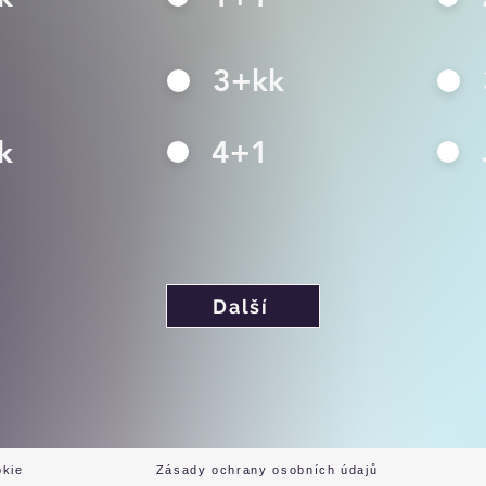
3+kk
k
4+1
Další
okie
Zásady ochrany osobních údajů